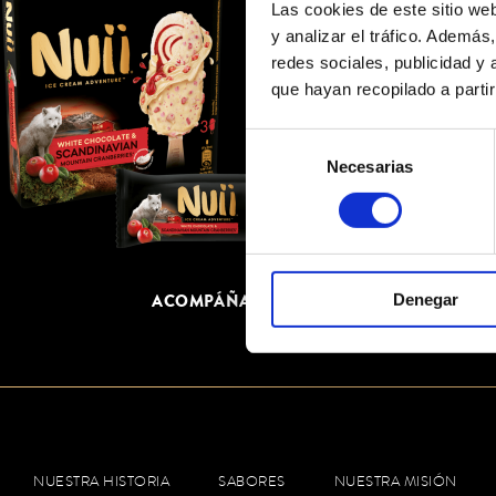
Las cookies de este sitio we
y analizar el tráfico. Ademá
redes sociales, publicidad y
que hayan recopilado a parti
Selección
Necesarias
de
consentimiento
ACOMPÁÑANOS EN NUESTRA AVENTUR
Denegar
NUESTRA HISTORIA
SABORES
NUESTRA MISIÓN