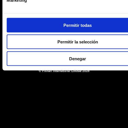
SABORES
NUESTRA MISIÓN
Permitir todas
CONTACTO
Permitir la selección
Denegar
Aviso Legal
Política de privacidad
Cookies
© Froneri International Limited 2026