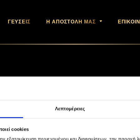
ΓΕΎΣΕΙΣ
Η ΑΠΟΣΤΟΛΉ ΜΑΣ
ΕΠΙΚΟΙ
Λεπτομέρειες
MAR 2022
GR-1-ALMOND-D-770×612-
οιεί cookies
την εξατομίκευση περιεχομένου και διαφημίσεων, την παροχή 